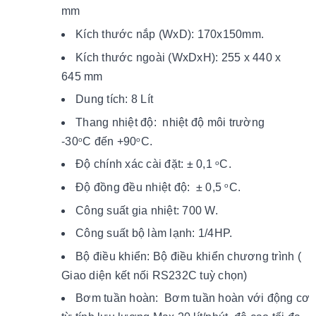
mm
Kích thước nắp (WxD): 170x150mm.
Kích thước ngoài (WxDxH): 255 x 440 x
645 mm
Dung tích: 8 Lít
Thang nhiệt độ:
nhiệt độ môi trường
-30
C
đến +90
C.
o
o
Độ chính xác cài đặt: ± 0,1
C.
o
Độ đồng đều nhiệt độ: ± 0,5
C.
o
Công suất gia nhiệt: 700 W.
Công suất bộ làm lạnh: 1/4HP.
Bộ điều khiển: Bộ điều khiển chương trình (
Giao diện kết nối RS232C tuỳ chọn)
Bơm tuần hoàn: Bơm tuần hoàn với động cơ