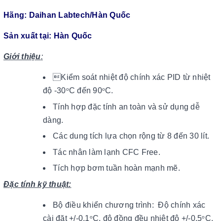
Hãng: Daihan Labtech/Hàn Quốc
Sản xuất tại: Hàn Quốc
Giới thiệu
:
Kiểm soát nhiệt độ chính xác PID từ nhiệt
độ -30
C đến 90
C.
o
o
Tính hợp đặc tính an toàn và sử dụng dễ
dàng.
Các dung tích lựa chọn rộng từ 8 đến 30 lít.
Tác nhân làm lạnh CFC Free.
Tích hợp bơm tuần hoàn mạnh mẽ.
Đặc tính kỹ thuật:
Bộ điều khiển chương trình: Độ chính xác
cài đặt +/-0,1
C, độ đồng đều nhiệt độ +/-0,5
C,
o
o