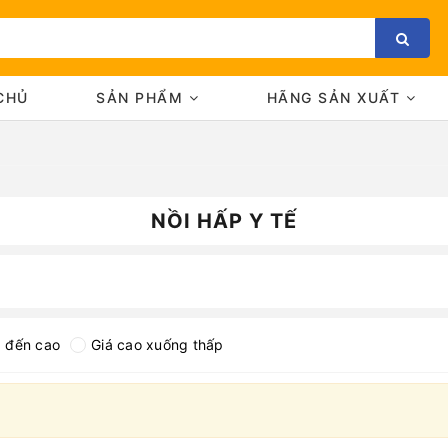
CHỦ
SẢN PHẨM
HÃNG SẢN XUẤT
NỒI HẤP Y TẾ
Bạn chưa xem sản phẩm nào
p đến cao
Giá cao xuống thấp