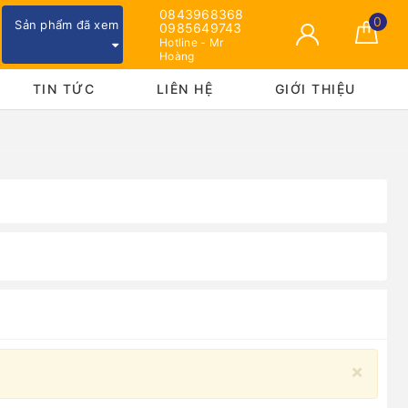
0843968368
0
Sản phẩm đã xem
0985649743
Hotline - Mr
Hoàng
TIN TỨC
LIÊN HỆ
GIỚI THIỆU
×