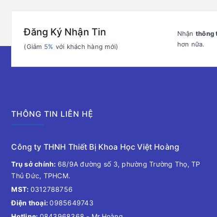
Đăng Ký Nhận Tin
Nhận
thông 
hơn nữa.
(Giảm
5%
với khách hàng mới)
THÔNG TIN LIÊN HỆ
Công ty THNH Thiết Bị Khoa Học Việt Hoàng
Trụ sở chính:
68/9A đường số 3, phường Trường Thọ, TP
Thủ Đức, TPHCM.
MST:
0312788756
Điện thoại:
0985649743
Hotline:
0843968368
- Mr.Hoàng