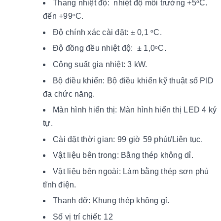
Thang nhiệt độ:
nhiệt độ môi trường +5
C.
o
đến +99
C.
o
Độ chính xác cài đặt: ± 0,1
C.
o
Độ đồng đều nhiệt độ: ± 1,0
C.
o
Công suất gia nhiệt: 3 kW.
Bộ điều khiển: Bộ điều khiển kỹ thuật số PID
đa chức năng.
Màn hình hiển thị: Màn hình hiển thị LED 4 ký
tự.
Cài đặt thời gian: 99 giờ 59 phút/Liên tục.
Vật liệu bên trong: Bằng thép không dỉ.
Vật liệu bên ngoài: Làm bằng thép sơn phủ
tĩnh điện.
Thanh đỡ: Khung thép không gỉ.
Số vị trí chiết: 12