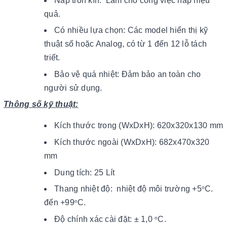
Nắp tròn kín: Làm cho công việc hấp hiệu
quả.
Có nhiều lựa chọn: Các model hiển thị kỹ
thuật số hoặc Analog, có từ 1 đến 12 lỗ tách
triết.
Bảo vệ quá nhiệt: Đảm bảo an toàn cho
người sử dụng.
Thông số kỹ thuật:
Kích thước trong (WxDxH):
620x320x130 mm
Kích thước ngoài (WxDxH):
682x470x320
mm
Dung tích: 25 Lít
Thang nhiệt độ:
nhiệt độ môi trường +5
C.
o
đến +99
C.
o
Độ chính xác cài đặt: ± 1,0
C.
o