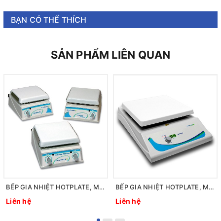
BẠN CÓ THỂ THÍCH
SẢN PHẨM LIÊN QUAN
BẾP GIA NHIỆT HOTPLATE, MODEL: H4000-H-E, HÃNG: BENCHMARK/MỸ
BẾP GIA NHIỆT HOTPLATE, MODEL: H3710-H-E, HÃNG: BENCHMARK/MỸ
Liên hệ
Liên hệ