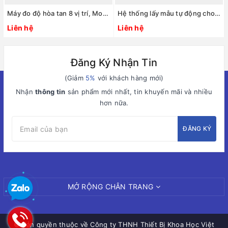
Máy đo độ hòa tan 8 vị trí, Model: UDT-814, Hãng: Logan Instruments/Mỹ
Hệ thống lấy mẫu tự động cho máy thử độ hòa tan 860BDL, Hãng: Logan Instruments/Mỹ
Liên hệ
Liên hệ
Đăng Ký Nhận Tin
(Giảm
5%
với khách hàng mới)
Nhận
thông tin
sản phẩm mới nhất, tin khuyến mãi và nhiều
hơn nữa.
ĐĂNG KÝ
MỞ RỘNG CHÂN TRANG
© Bản quyền thuộc về
Công ty THNH Thiết Bị Khoa Học Việt