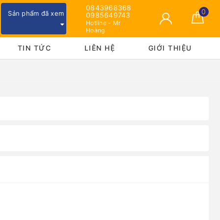
0843968368
0
Sản phẩm đã xem
0985649743
Hotline - Mr
Hoàng
TIN TỨC
LIÊN HỆ
GIỚI THIỆU