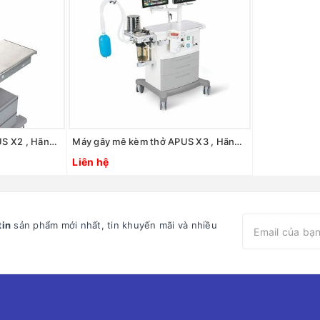
Máy gây mê kèm thở APUS X2 , Hãng: Axcent/ Đức
Máy gây mê kèm thở APUS X3 , Hãng: Axcent/ Đức
Liên hệ
tin
sản phẩm mới nhất, tin khuyến mãi và nhiều