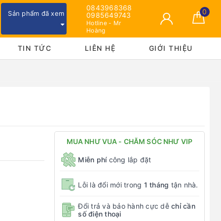
0843968368
0
Sản phẩm đã xem
0985649743
Hotline - Mr
Hoàng
TIN TỨC
LIÊN HỆ
GIỚI THIỆU
MUA NHƯ VUA - CHĂM SÓC NHƯ VIP
Miễn phí
công lắp đặt
Lỗi là đổi mới trong
1 tháng
tận nhà.
Đổi trả và bảo hành cực dễ
chỉ cần
số điện thoại