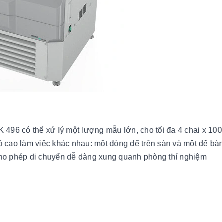
K 496 có thể xứ lý một lượng mẫu lớn, cho tối đa 4 chai x 10
ộ cao làm việc khác nhau: một dòng để trên sàn và một để bàn
ho phép di chuyển dễ dàng xung quanh phòng thí nghiệm