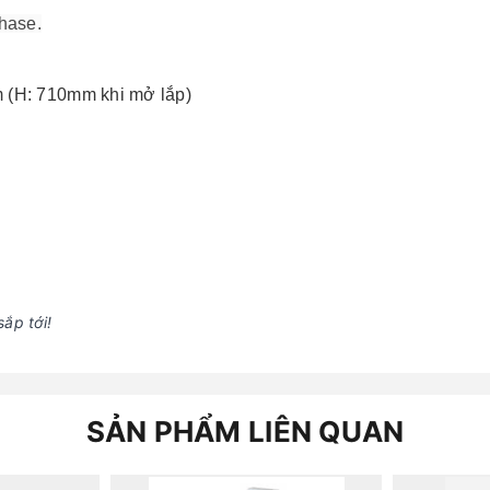
hase.
m (H: 710mm khi mở lắp)
ắp tới!
SẢN PHẨM LIÊN QUAN