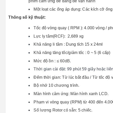
phím cảm ứng dễ dàng để vận hành
Một loạt các ống áp dụng: Các kích cỡ ốn
Thông số kỹ thuật:
Tốc độ vòng quay ( RPM ): 4.000 vòng / ph
Lực ly tâm(RCF): 2,689 xg
Khả năng li tâm : Dung tích 15 x 24ml
Khả năng tăng tốc/giảm tốc : 0 ~ 5 (6 cấp)
Mức độ ồn :
≤ 60dB.
Th
ờ
i gian cài đặt: 99 phút 59 giây hoặc liên
Đếm thời gian: Từ lúc bắt đầu / Từ tốc độ vò
Bộ nhớ 10 chương trình.
Màn hình cảm ứng: Màn hình xanh LCD.
Phạm vi vòng quay (RPM) từ 400 đến 4.0
Số lượng Rotor có sẵn: 5 chiếc.