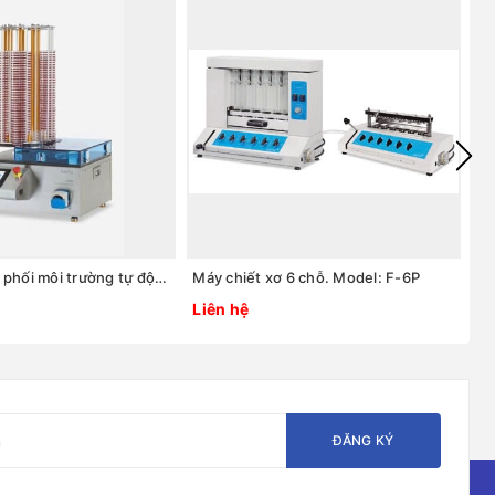
Thiết bị phân phối môi trường tự động cho đĩa petri. Model: CAR-MP-280/90
Máy chiết xơ 6 chỗ. Model: F-6P
Liên hệ
Li
ĐĂNG KÝ