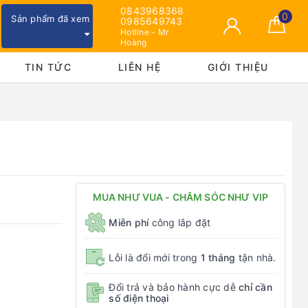
0843968368
0
Sản phẩm đã xem
0985649743
Hotline - Mr
Hoàng
TIN TỨC
LIÊN HỆ
GIỚI THIỆU
MUA NHƯ VUA - CHĂM SÓC NHƯ VIP
Miễn phí
công lắp đặt
Lỗi là đổi mới trong
1 tháng
tận nhà.
Đổi trả và bảo hành cực dễ
chỉ cần
số điện thoại