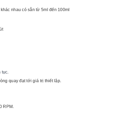
g khác nhau có sẵn từ 5ml đến 100ml
út
 tục.
ng quay đạt tới giá trị thiết lập.
00 RPM.