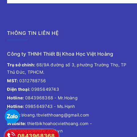
THÔNG TIN LIÊN HỆ
Công ty THNH Thiết Bị Khoa Học Việt Hoàng
Trụ sở chính:
68/9A đường số 3, phường Trường Thọ, TP
Thủ Đức, TPHCM.
MST:
0312788756
Điện thoại:
0985649743
Hotline:
0843968368
- Mr.Hoàng
Hotline:
0985649743
- Ms.Hạnh
Email:
Hoang.tbviethhoang@gmail.com
Website:
thietbikhoahocviethoang.com -
viethoangscientific.com.vn
0843968368