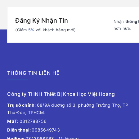
Đăng Ký Nhận Tin
Nhận
thông 
hơn nữa.
(Giảm
5%
với khách hàng mới)
THÔNG TIN LIÊN HỆ
Công ty THNH Thiết Bị Khoa Học Việt Hoàng
Trụ sở chính:
68/9A đường số 3, phường Trường Thọ, TP
Thủ Đức, TPHCM.
MST:
0312788756
Điện thoại:
0985649743
Hotline:
0843968368
- Mr.Hoàng