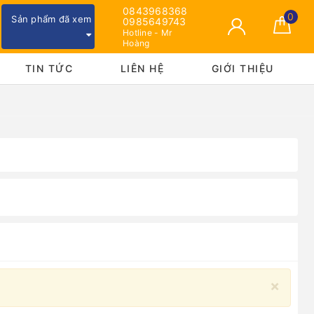
0843968368
0
Sản phẩm đã xem
0985649743
Hotline - Mr
Hoàng
TIN TỨC
LIÊN HỆ
GIỚI THIỆU
×