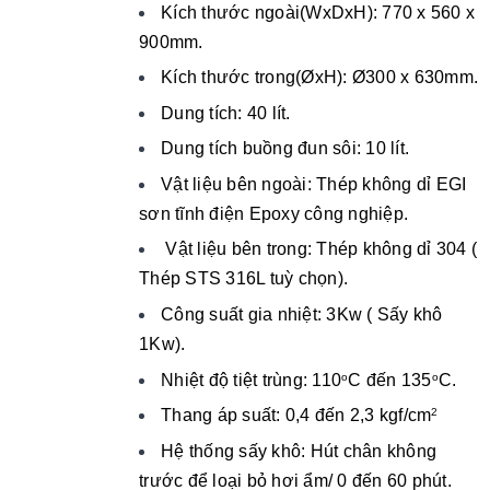
Kích thước ngoài(WxDxH): 770 x 560 x
900mm.
Kích thước trong(ØxH): Ø300 x 630mm.
Dung tích: 40 lít.
Dung tích buồng đun sôi: 10 lít.
Vật liệu bên ngoài: Thép không dỉ EGI
sơn tĩnh điện Epoxy công nghiệp.
Vật liệu bên trong: Thép không dỉ 304 (
Thép STS 316L tuỳ chọn).
Công suất gia nhiệt: 3Kw ( Sấy khô
1Kw).
Nhiệt độ tiệt trùng: 110
C đến 135
C.
o
o
Thang áp suất: 0,4 đến 2,3 kgf/cm
2
Hệ thống sấy khô: Hút chân không
trước để loại bỏ hơi ẩm/ 0 đến 60 phút.