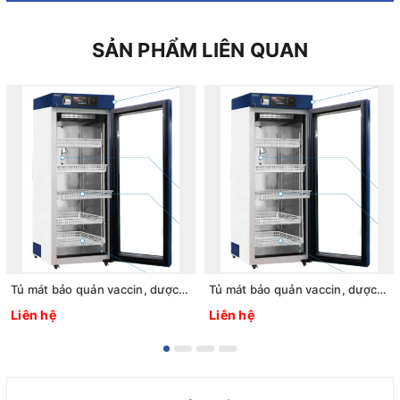
SẢN PHẨM LIÊN QUAN
Tủ mát bảo quản vaccin, dược phẩm 2 ~ 8oC, 1125L, Model: LCV-204GR, Hãng: Labtech - Hàn Quốc
Tủ mát bảo quản vaccin, dược phẩm 2 ~ 8oC, 612L, Model: LCV-203GR, Hãng: Labtech - Hàn Quốc
Liên hệ
Liên hệ