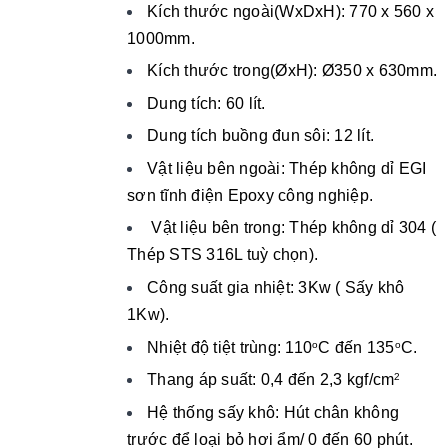
Kích thước ngoài(WxDxH): 770 x 560 x
1000mm.
Kích thước trong(ØxH): Ø350 x 630mm.
Dung tích: 60 lít.
Dung tích buồng đun sôi: 12 lít.
Vật liệu bên ngoài: Thép không dỉ EGI
sơn tĩnh điện Epoxy công nghiệp.
Vật liệu bên trong: Thép không dỉ 304 (
Thép STS 316L tuỳ chọn).
Công suất gia nhiệt: 3Kw ( Sấy khô
1Kw).
Nhiệt độ tiệt trùng: 110
C đến 135
C.
o
o
Thang áp suất: 0,4 đến 2,3 kgf/cm
2
Hệ thống sấy khô: Hút chân không
trước để loại bỏ hơi ẩm/ 0 đến 60 phút.