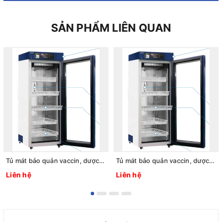
SẢN PHẨM LIÊN QUAN
Tủ mát bảo quản vaccin, dược phẩm 2 ~ 8oC, 1125L, Model: LCV-204GR, Hãng: Labtech - Hàn Quốc
Tủ mát bảo quản vaccin, dược phẩm 2 ~ 8oC, 612L, Model: LCV-203GR, Hãng: Labtech - Hàn Quốc
Liên hệ
Liên hệ