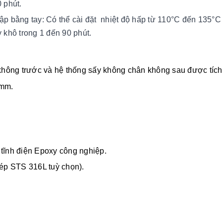
0 phút.
lập bằng tay:
Có thể cài đặt
nhiệt độ hấp từ 110°C đến 135°C 
y khô trong 1 đến 90 phút.
n không trước và hệ thống sấy không chân không sau được tíc
0mm.
 tĩnh điện Epoxy công nghiệp.
hép STS 316L tuỳ chọn).