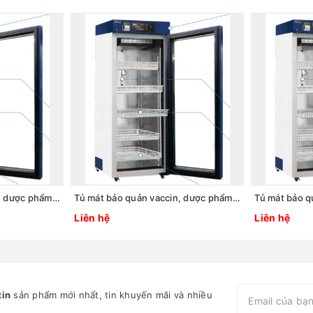
Tủ mát bảo quản vaccin, dược phẩm 2 ~ 8oC, 612L, Model: LCV-203GR, Hãng: Labtech - Hàn Quốc
Tủ mát bảo quản vaccin, dược phẩm 2 ~ 8oC, 421L, Model: LCV-212GR, Hãng: Labtech - Hàn Quốc
Liên hệ
Liên hệ
tin
sản phẩm mới nhất, tin khuyến mãi và nhiều