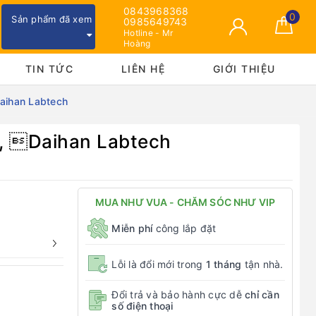
0843968368
0
Sản phẩm đã xem
0985649743
Hotline - Mr
Hoàng
TIN TỨC
LIÊN HỆ
GIỚI THIỆU
Daihan Labtech
P, Daihan Labtech
MUA NHƯ VUA - CHĂM SÓC NHƯ VIP
Miễn phí
công lắp đặt
Lỗi là đổi mới trong
1 tháng
tận nhà.
Đổi trả và bảo hành cực dễ
chỉ cần
số điện thoại