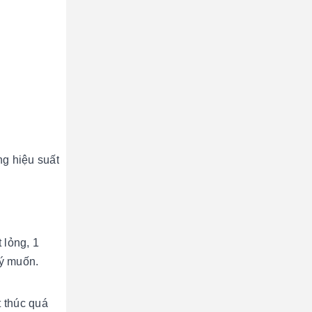
ng hiệu suất
 lỏng, 1
 ý muốn.
t thúc quá