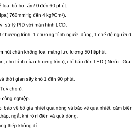
 loại bỏ hơi ẩm/ 0 đến 60 phút.
4Mpa( 760mmHg đến 4 kgf/Cm
).
2
 vi sử lý PID với màn hình LCD.
3 chương trình, 1 chương trình người dùng, 1 chế độ người d
 hút chân không loại màng lưu lượng 50 lít/phút.
n, chu trình của chương trình), chỉ báo đèn LED ( Nước, Gia n
và thời gian sấy khô 1 đến 90 phút.
Tuỳ chọn).
 công nghiệp.
p, bảo vệ bộ gia nhiệt quá nóng và bảo vệ quá nhiệt, cảm bi
p, ngắt khi rò rỉ điện và quá dòng.
ằng thép không dỉ.