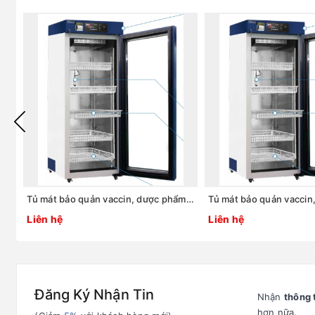
Tủ mát bảo quản vaccin, dược phẩm 2 ~ 8oC, 1125L, Model: LCV-204GR, Hãng: Labtech - Hàn Quốc
Liên hệ
Liên hệ
Đăng Ký Nhận Tin
Nhận
thông 
hơn nữa.