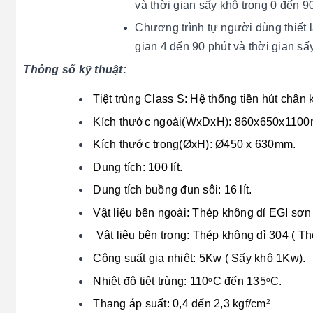
và thời gian sấy khô trong 0 đến 9
Chương trình tự người dùng thiết 
gian 4 đến 90 phút và thời gian sấ
Thông số kỹ thuật:
Tiệt trùng Class S: Hệ thống tiền hút châ
Kích thước ngoài(WxDxH): 860x650x110
Kích thước trong(ØxH): Ø450 x 630mm.
Dung tích: 100 lít.
Dung tích buồng đun sôi: 16 lít.
Vật liệu bên ngoài: Thép không dỉ EGI sơn
Vật liệu bên trong: Thép không dỉ 304 ( T
Công suất gia nhiệt: 5Kw ( Sấy khô 1Kw).
Nhiệt độ tiệt trùng: 110
C đến 135
C.
o
o
Thang áp suất: 0,4 đến 2,3 kgf/cm
2