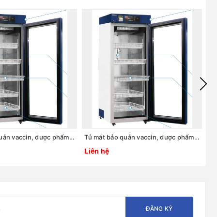
Tủ mát bảo quản vaccin, dược phẩm 2 ~ 8oC, 295L, Model: LCV-202GR, Hãng: Labtech - Hàn Quốc
Tủ mát bảo quản vaccin, dược phẩm 2 ~ 8oC, 105L, Model: LCV-201GR, Hãng: Labtech - Hàn Quốc
Liên hệ
Li
ĐĂNG KÝ