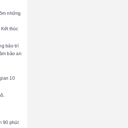
 gồm những
 Kết thúc
g bảo trì
đảm bảo an
gian 10
hô.
n 90 phút