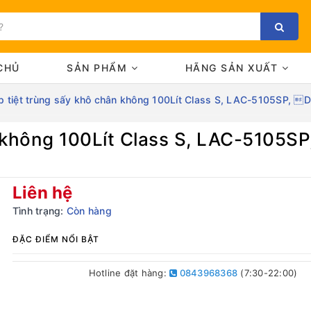
CHỦ
SẢN PHẨM
HÃNG SẢN XUẤT
p tiệt trùng sấy khô chân không 100Lít Class S, LAC-5105SP, 
n không 100Lít Class S, LAC-5105S
Bạn chưa xem sản phẩm nào
Liên hệ
Tình trạng:
Còn hàng
ĐẶC ĐIỂM NỔI BẬT
Hotline đặt hàng:
0843968368
(7:30-22:00)