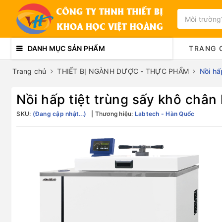
DANH MỤC SẢN PHẨM
TRANG 
Trang chủ
THIẾT BỊ NGÀNH DƯỢC - THỰC PHẨM
Nồi hấ
Nồi hấp tiệt trùng sấy khô châ
SKU:
(Đang cập nhật...)
Thương hiệu:
Labtech - Hàn Quốc