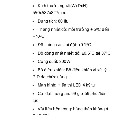
Kích thước ngoài(WxDxH):
550x587x827mm.
Dung tích: 80 lít.
Thang nhiệt độ: môi trường + 5
C đến
0
+70
C
0
Độ chính xác cài đặt: ±0.1
C
0
Độ đồng nhất nhiệt độ: ±0.5
C tại 37
C
0
0
Công suất: 200W
Bộ điều khiển: Bộ điều khiển vi xử lý
PID đa chức năng.
Màn hình: Hiển thị LED 4 ký tự
Cài đặt thời gian: 99 giờ 59 phút/liên
tục
Vật liệu bên trong: bằng thép không rỉ