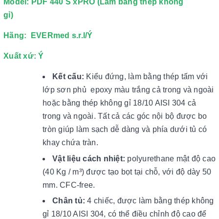
Model: PDF 440 S xPRO (Làm bằng thép không
gỉ)
Hãng: EVERmed s.r.l/Ý
Xuất xứ: Ý
Kết cấu:
Kiểu đứng, làm bằng thép tấm với
lớp sơn phủ epoxy màu trắng cả trong và ngoài
hoặc bằng thép không gỉ 18/10 AISI 304 cả
trong và ngoài. Tất cả các góc nội bộ được bo
tròn giúp làm sạch dễ dàng và phía dưới tủ có
khay chứa tràn.
Vật liệu cách nhiệt:
polyurethane mật độ cao
(40 Kg / m³) được tạo bọt tại chỗ, với độ dày 50
mm. CFC-free.
Chân tủ:
4 chiếc, được làm bằng thép không
gỉ 18/10 AISI 304, có thể điều chỉnh độ cao để