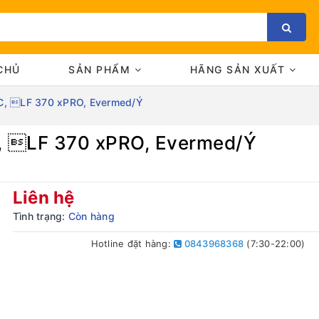
CHỦ
SẢN PHẨM
HÃNG SẢN XUẤT
oC, LF 370 xPRO, Evermed/Ý
C, LF 370 xPRO, Evermed/Ý
Bạn chưa xem sản phẩm nào
Liên hệ
Tình trạng:
Còn hàng
Hotline đặt hàng:
0843968368
(7:30-22:00)