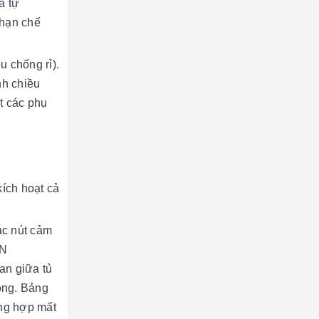
a tự
 hạn chế
u chống rỉ).
nh chiều
t các phụ
ích hoạt cả
ác nút cảm
EN
an giữa tủ
động. Bảng
ờng hợp mất