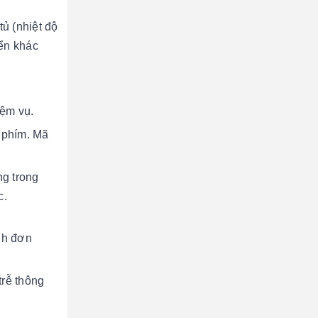
tủ (nhiệt độ
iển khác
iệm vụ.
 phím. Mã
ng trong
c.
nh đơn
trễ thông