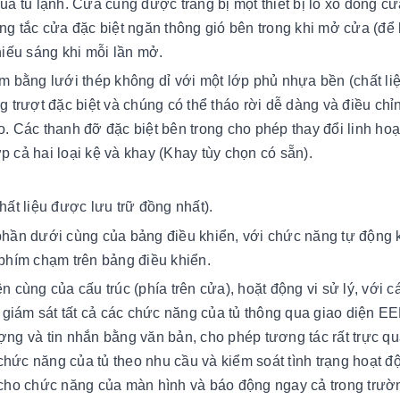
a tủ lạnh. Cửa cũng được trang bị một thiết bị lò xo đóng cử
ng tắc cửa đặc biệt ngăn thông gió bên trong khi mở cửa (để
iếu sáng khi mỗi lần mở.
àm bằng lưới thép không dỉ với một lớp phủ nhựa bền (chất liệ
 trượt đặc biệt và chúng có thể tháo rời dễ dàng và điều chỉ
 Các thanh đỡ đặc biệt bên trong cho phép thay đổi linh hoạ
ợp cả hai loại kệ và khay (Khay tùy chọn có sẵn).
hất liệu được lưu trữ đồng nhất).
hần dưới cùng của bảng điều khiển, với chức năng tự động k
phím chạm trên bảng điều khiển.
 cùng của cấu trúc (phía trên cửa), hoặt động vi sử lý, với c
 giám sát tất cả các chức năng của tủ thông qua giao diện E
ng và tin nhắn bằng văn bản, cho phép tương tác rất trực qu
 chức năng của tủ theo nhu cầu và kiểm soát tình trạng hoạt 
 cho chức năng của màn hình và báo động ngay cả trong trư