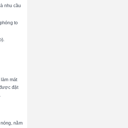
và nhu cầu
 phóng to
p).
, làm mát
 được đặt
.
.
c nóng, nằm