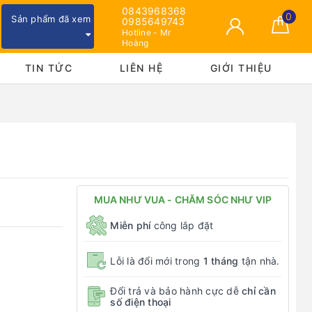
0843968368
0
Sản phẩm đã xem
0985649743
Hotline - Mr
Hoàng
TIN TỨC
LIÊN HỆ
GIỚI THIỆU
MUA NHƯ VUA - CHĂM SÓC NHƯ VIP
Miễn phí
công lắp đặt
Lỗi là đổi mới trong
1 tháng
tận nhà.
Đổi trả và bảo hành cực dễ
chỉ cần
số điện thoại