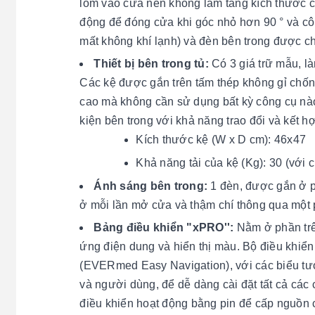
lõm vào cửa nên không làm tăng kích thước củ
động để đóng cửa khi góc nhỏ hơn 90 ° và cô
mất không khí lạnh) và đèn bên trong được ch
Thiết bị bên trong tủ:
Có 3 giá trữ mẫu, l
Các kệ được gắn trên tấm thép không gỉ chống
cao mà không cần sử dụng bất kỳ công cụ nào.
kiện bên trong với khả năng trao đổi và kết h
Kích thước kệ (W x D cm): 46x47
Khả năng tải của kệ (Kg): 30 (với c
Ánh sáng bên trong:
1 đèn, được gắn ở p
ở mỗi lần mở cửa và thậm chí thông qua một 
Bảng điều khiển "xPRO'':
Nằm ở phần trên
ứng điện dung và hiển thị màu. Bộ điều khiển
(EVERmed Easy Navigation), với các biểu tượ
và người dùng, để dễ dàng cài đặt tất cả các
điều khiển hoạt động bằng pin để cấp nguồn