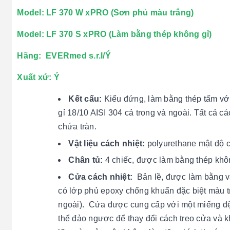
Model: LF 370 W xPRO (Sơn phủ màu trắng)
Model: LF 370 S xPRO (Làm bằng thép không g
Hãng: EVERmed s.r.l/Ý
Xuất xứ: Ý
Kết cấu:
Kiểu đứng, làm bằng thép tấm vớ
gỉ 18/10 AISI 304 cả trong và ngoài. Tất cả c
chứa tràn.
Vật liệu cách nhiệt:
polyurethane mật độ ca
Chân tủ:
4 chiếc, được làm bằng thép khôn
Cửa cách nhiệt:
Bản lề, được làm bằng vật
có lớp phủ epoxy chống khuẩn đặc biệt màu t
ngoài). Cửa được cung cấp với một miếng đệm
thể đảo ngược để thay đổi cách treo cửa và