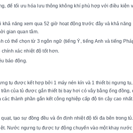
ng, để tối ưu hóa lưu thông không khí phù hợp với điều kiện 
với khả năng xem qua 52 giờ hoạt động trước đây và khả năng
hời gian quan tâm.
 có thể chọn từ 3 ngôn ngữ (tiếng Ý, tiếng Anh và tiếng Phá
chính xác nhiệt độ tốt hơn.
iệu báo động.
gưng tụ được kết hợp bởi 1 máy nén kín và 1 thiết bị ngưng tụ
 trần của tủ được gắn thiết bị bay hơi có vây bằng ống đồng,
ả các thành phần gắn kết công nghiệp cấp độ tin cậy cao nhất
ạt, tạo sự đồng đều và ổn định nhiệt độ tối đa bên trong tủ
hiệt. Nước ngưng tụ được tự động chuyển vào một khay nướ