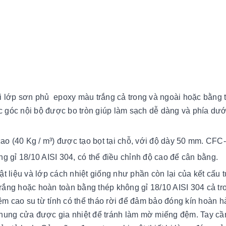
ỉ)
i lớp sơn phủ epoxy màu trắng cả trong và ngoài hoặc bằng 
ác góc nội bộ được bo tròn giúp làm sạch dễ dàng và phía dướ
o (40 Kg / m³) được tạo bọt tại chỗ, với độ dày 50 mm. CFC-
g gỉ 18/10 AISI 304, có thể điều chỉnh độ cao để cân bằng.
 liệu và lớp cách nhiệt giống như phần còn lại của kết cấu t
rắng hoặc hoàn toàn bằng thép không gỉ 18/10 AISI 304 cả tr
 cao su từ tính có thể tháo rời để đảm bảo đóng kín hoàn h
 khung cửa được gia nhiệt để tránh làm mờ miếng đệm. Tay c