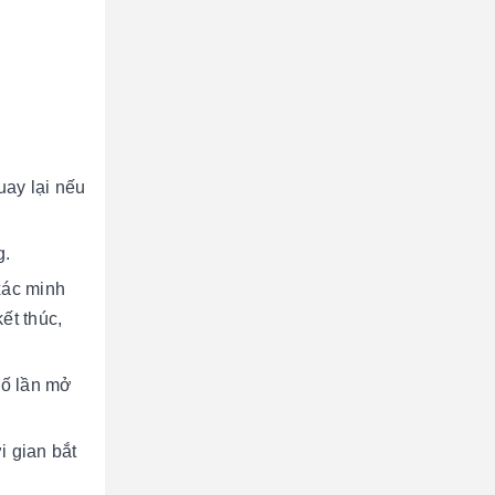
uay lại nếu
g.
xác minh
kết thúc,
số lần mở
i gian bắt