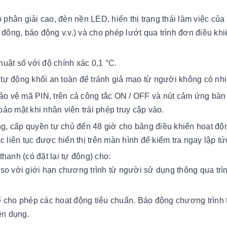
phân giải cao, đèn nền LED, hiển thị trạng thái làm việc của 
 đông, báo động v.v.) và cho phép lướt qua trình đơn điều kh
thuật số với độ chính xác 0,1 °C.
tự động khối an toàn để tránh giả mạo từ người không có nh
bảo vệ mã PIN, trên cả công tắc ON / OFF và nút cảm ứng bàn
 bảo mật khi nhân viên trái phép truy cập vào.
ộng, cấp quyền tự chủ đến 48 giờ cho bảng điều khiển hoạt độ
 liên tục được hiển thị trên màn hình để kiểm tra ngay lập tứ
hanh (có đặt lại tự động) cho:
 so với giới hạn chương trình từ người sử dụng thông qua trì
ể cho phép các hoạt động tiêu chuẩn. Báo động chương trình 
ên dụng.