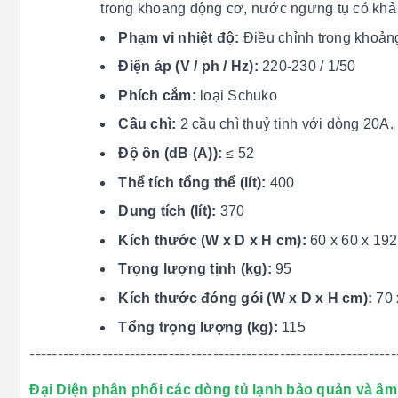
trong khoang động cơ, nước ngưng tụ có khả
Phạm vi nhiệt độ:
Điều chỉnh trong khoản
Điện áp (V / ph / Hz):
220-230 / 1/50
Phích cắm:
loại Schuko
Cầu chì:
2 cầu chì thuỷ tinh với dòng 20A.
Độ ồn (dB (A)):
≤ 52
Thể tích tổng thể (lít):
400
Dung tích (lít):
370
Kích thước (W x D x H cm):
60 x 60 x 192
Trọng lượng tịnh (kg):
95
Kích thước đóng gói (W x D x H cm):
70 
Tổng trọng lượng (kg):
115
------------------------------------------------------------------
Đại Diện phân phối các dòng tủ lạnh bảo quản và âm