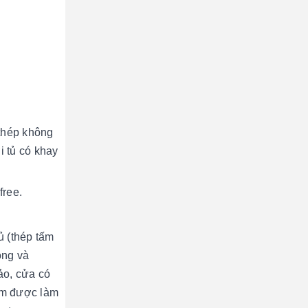
thép không
i tủ có khay
free.
ủ (thép tấm
ong và
ảo, cửa có
ầm được làm