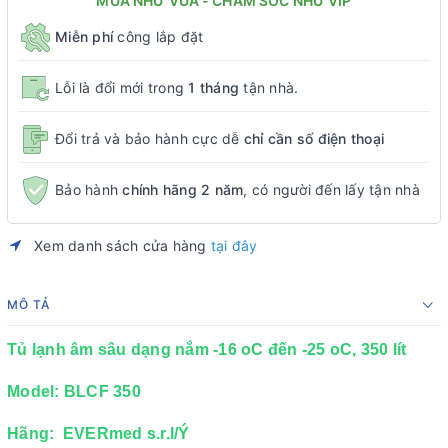
MUA NHƯ VUA - CHĂM SÓC NHƯ VIP
Miễn phí
công lắp đặt
Lỗi là đổi mới trong
1 tháng
tận nhà.
Đổi trả và bảo hành cực dễ
chỉ cần số điện thoại
Bảo hành
chính hãng 2 năm
, có người đến lấy tận nhà
Xem danh sách cửa hàng
tại đây
MÔ TẢ
Tủ lạnh âm sâu dạng nắm -16 oC đến -25 oC, 350 lít
Model: BLCF 350
Hãng: EVERmed s.r.l/Ý