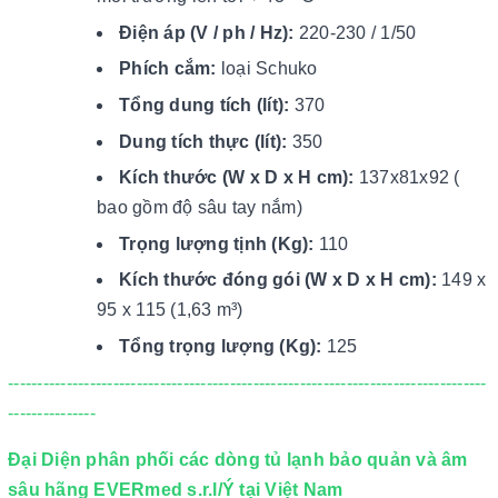
Điện áp (V / ph / Hz):
220-230 / 1/50
Phích cắm:
loại Schuko
Tổng dung tích (lít):
370
Dung tích thực (lít):
350
Kích thước (W x D x H cm):
137x81x92 (
bao gồm độ sâu tay nắm)
Trọng lượng tịnh (Kg):
110
Kích thước đóng gói (W x D x H cm):
149 x
95 x 115 (1,63 m³)
Tổng trọng lượng (Kg):
125
----------------------------------------------------------------------------------
---------------
Đại Diện phân phối các dòng tủ lạnh bảo quản và âm
sâu hãng EVERmed s.r.l/Ý tại Việt Nam