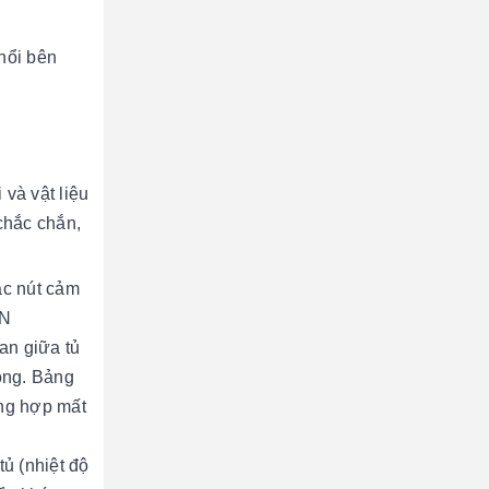
nổi bên
và vật liệu
chắc chắn,
ác nút cảm
EN
an giữa tủ
động. Bảng
ờng hợp mất
tủ (nhiệt độ