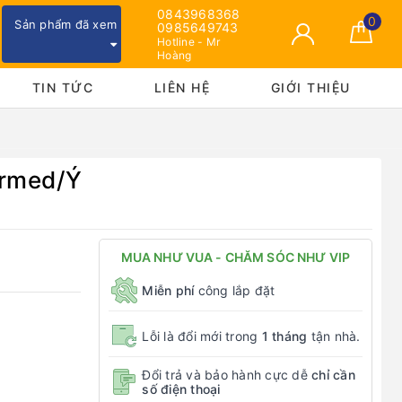
0843968368
0
Sản phẩm đã xem
0985649743
Hotline - Mr
Hoàng
TIN TỨC
LIÊN HỆ
GIỚI THIỆU
ermed/Ý
MUA NHƯ VUA - CHĂM SÓC NHƯ VIP
Miễn phí
công lắp đặt
Lỗi là đổi mới trong
1 tháng
tận nhà.
Đổi trả và bảo hành cực dễ
chỉ cần
số điện thoại