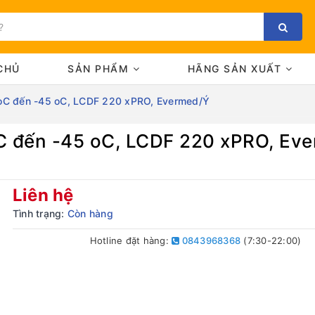
CHỦ
SẢN PHẨM
HÃNG SẢN XUẤT
 oC đến -45 oC, LCDF 220 xPRO, Evermed/Ý
C đến -45 oC, LCDF 220 xPRO, Ev
Bạn chưa xem sản phẩm nào
Liên hệ
Tình trạng:
Còn hàng
Hotline đặt hàng:
0843968368
(7:30-22:00)