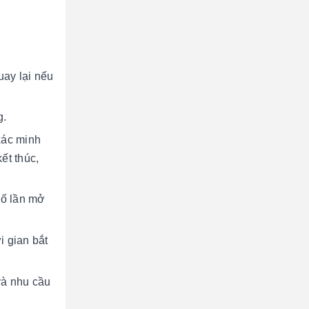
uay lại nếu
g.
xác minh
kết thúc,
số lần mở
i gian bắt
và nhu cầu