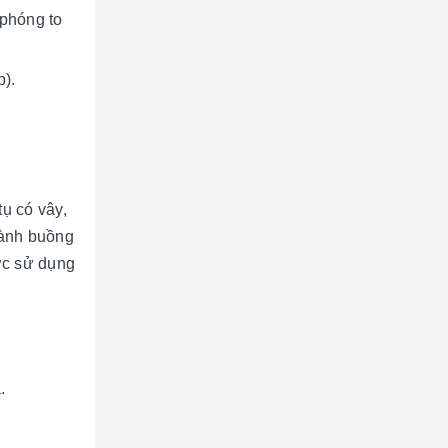
 phóng to
p).
ụ có vây,
hành buồng
ược sử dụng
.