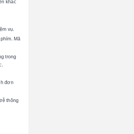
iển khác
iệm vụ.
 phím. Mã
ng trong
c.
nh đơn
trễ thông