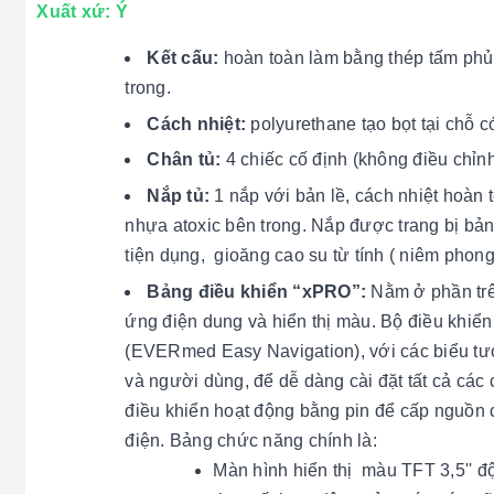
Xuất xứ: Ý
Kết cấu:
hoàn toàn làm bằng thép tấm phủ 
trong.
Cách nhiệt:
polyurethane tạo bọt tại chỗ 
Chân tủ:
4 chiếc cố định (không điều chỉnh
Nắp tủ:
1 nắp với bản lề, cách nhiệt hoàn
nhựa atoxic bên trong. Nắp được trang bị bản
tiện dụng, gioăng cao su từ tính ( niêm phon
Bảng điều khiển “xPRO”:
Nằm ở phần trên
ứng điện dung và hiển thị màu. Bộ điều khiển
(EVERmed Easy Navigation), với các biểu tượ
và người dùng, để dễ dàng cài đặt tất cả các
điều khiển hoạt động bằng pin để cấp nguồn
điện. Bảng chức năng chính là:
Màn hình hiển thị màu TFT 3,5'' độ 