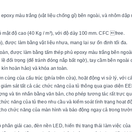
epoxy màu trắng (vật liệu chống gỉ) bên ngoài, và nhôm dập 
có mật độ cao (40 Kg / m³), ​​với độ dày 100 mm. CFC free.
), được làm bằng vật liệu nhựa, mang lại sự ổn định tối đa.
 toàn, được làm bằng tấm thép phủ epoxy màu trắng bên ngoài 
 lề đối trọng (để tránh đóng nắp bất ngờ), tay cầm bên ngoài 
g kín hoàn hảo) và khóa an toàn.
 cùng của cấu trúc (phía trên cửa), hoặt động vi sử lý, với c
 giám sát tất cả các chức năng của tủ thông qua giao diện E
ng và tin nhắn bằng văn bản, cho phép tương tác rất trực qu
 chức năng của tủ theo nhu cầu và kiểm soát tình trạng hoạt 
 cho chức năng của màn hình và báo động ngay cả trong trư
phân giải cao, đèn nền LED, hiển thị trạng thái làm việc của 