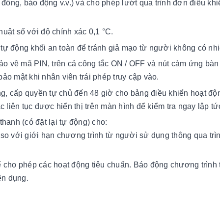
 đông, báo động v.v.) và cho phép lướt qua trình đơn điều kh
thuật số với độ chính xác 0,1 °C.
tự động khối an toàn để tránh giả mạo từ người không có nh
bảo vệ mã PIN, trên cả công tắc ON / OFF và nút cảm ứng bàn
 bảo mật khi nhân viên trái phép truy cập vào.
ộng, cấp quyền tự chủ đến 48 giờ cho bảng điều khiển hoạt độ
 liên tục được hiển thị trên màn hình để kiểm tra ngay lập tứ
hanh (có đặt lại tự động) cho:
 so với giới hạn chương trình từ người sử dụng thông qua trì
ể cho phép các hoạt động tiêu chuẩn. Báo động chương trình 
ên dụng.