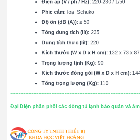
Điện áp (V / ph / Hz):
220-230 / 1/50
Phíc cắm:
loại Schuko
Độ ồn (dB (A)):
≤ 50
Tổng dung tích (lít):
235
Dung tích thực (lít):
220
Kích thước (W x D x H cm):
132 x 73 x 87
Trọng lượng tịnh (Kg):
90
Kích thước đóng gói (W x D x H cm):
144
Tổng trọng lượng (Kg):
110
------------------------------------------------------------------------------
Đại Diện phân phối các dòng tủ lạnh bảo quản và âm