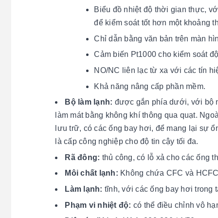
Biểu đồ nhiệt độ thời gian thực, 
để kiểm soát tốt hơn một khoảng t
Chỉ dẫn bằng văn bản trên màn hình
Cảm biến Pt1000 cho kiểm soát độ 
NO/NC liên lạc từ xa với các tín h
Khả năng nâng cấp phần mềm.
Bộ làm lạnh:
được gắn phía dưới, với bộ n
làm mát bằng không khí thông qua quạt. Ngoài
lưu trữ, có các ống bay hơi, để mang lại sự 
là cấp công nghiệp cho độ tin cậy tối đa.
Rã đông:
thủ công, có lỗ xả cho các ống 
Môi chất lạnh:
Không chứa CFC và HCFC
Làm lạnh:
tĩnh, với các ống bay hơi trong 
Phạm vi nhiệt độ:
có thể điều chỉnh vô hạ