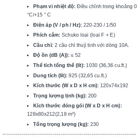
Phạm vi nhiệt độ:
Điều chỉnh trong khoảng 0
°C/+15 ° C
Điện áp (V / ph / Hz):
220-230 / 1/50
Phích cắm:
Schuko loại (loại F + E)
Cầu chì:
2 cầu chì thuỷ tinh với dòng 10A.
Độ ồn (dB (A)):
≤ 52
Thể tích tổng thể (lít):
1030 (36,36 cu.ft.)
Dung tích (lít):
925 (32,65 cu.ft.)
Kích thước (W x D x H cm):
120x74x192
Trọng lượng tịnh (kg):
200
Kích thước đóng gói (W x D x H cm):
128x80x212(2,18 m³)
Tổng trọng lượng (kg):
230
---------------------------------------------------------------------