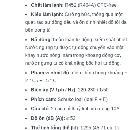
Chất làm lạnh:
R452 (R404A) CFC-free
Kiểu làm lạnh:
Cưỡng bức, thông qua một
quạt, tạo sự đồng đều và ổn định nhiệt độ tối đa
bên trong tủ.
Rã đông:
hoàn toàn tự động, kiểm soát nhiệt.
Nước ngưng tụ được tự động chuyển vào một
khay nước nóng, nằm trong khoang động cơ,
nước ngưng tụ có khả năng bốc hơi tự động.
Phạm vi nhiệt độ:
đìêu chỉnh trong khoảng +
2 ° C / + 15 ° C
Điện áp (V / ph / Hz):
220-230 / 1/50
Phích cắm:
Schuko loại (loại F + E)
Cầu chì:
2 cầu chì thuỷ tinh với dòng 10A.
Độ ồn (dB (A)):
≤ 52
Thể tích tổng thể (lít):
1295 (45,71 cu.ft.)