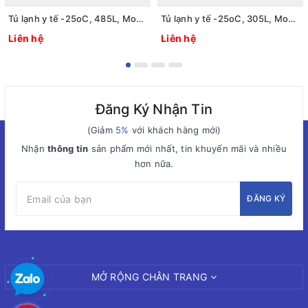
Tủ lạnh y tế -25oC, 485L, Model: model:MDF-25H485, Hãng: TaisiteLab Sciences Inc / Mỹ
Tủ lạnh y tế -25oC, 305L, Model: model:MDF-25H305, Hãng: TaisiteLab Sciences Inc / Mỹ
Liên hệ
Liên hệ
Đăng Ký Nhận Tin
(Giảm
5%
với khách hàng mới)
Nhận
thông tin
sản phẩm mới nhất, tin khuyến mãi và nhiều
hơn nữa.
ĐĂNG KÝ
MỞ RỘNG CHÂN TRANG