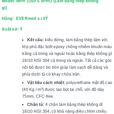
Model: MPR 1160 S xPRO (Làm bằng thép không
gỉ)
Hãng: EVERmed s.r.l/Ý
Xuất xứ: Ý
Kết cấu:
kiểu đứng, làm bằng thép tấm với
lớp phủ đặc biệt epoxy chống nhiễm khuẩn màu
trắng cả trong và ngoài hoặc bằng thép không gỉ
18/10 AISI 304 cả trong và ngoài. Tất cả các góc
nội bộ được bo tròn giúp làm sạch dễ dàng và
phía dưới tủ có khay chứa tràn.
Vật liệu cách nhiệt:
polyurethane mật độ cao
(40 Kg / m³) được tạo bọt tại chỗ, với độ dày
75mm. CFC-free.
Chân tủ:
4 chân làm bằng thép không dỉ
18/10 AISI 304
, có khả năng điều chỉnh chiều