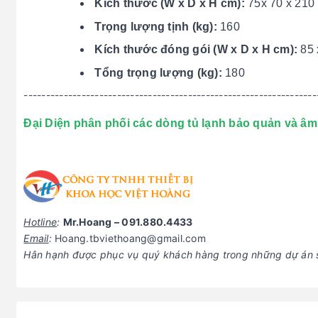
Kích thước (W x D x H cm):
75x 70 x 210
Trọng lượng tịnh (kg):
160
Kích thước đóng gói (W x D x H cm):
85 
Tổng trọng lượng (kg):
180
------------------------------------------------------------------
Đại Diện phân phối các dòng tủ lạnh bảo quản và âm
Hotline
:
Mr.Hoang – 091.880.4433
Email
:
Hoang.tbviethoang@gmail.com
Hân hạnh được phục vụ quý khách hàng trong những dự án s