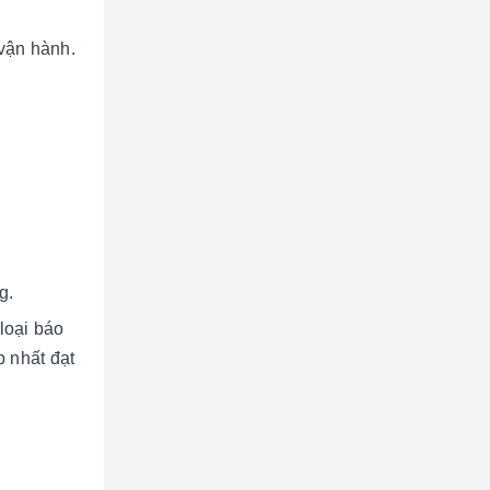
 vận hành.
g.
loại báo
p nhất đạt