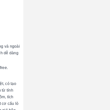
ng và ngoài
ch dễ dàng
free.
t, có tạo
 từ tính
ôm, tích
 cơ cấu lò