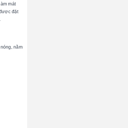
 làm mát
 được đặt
.
.
c nóng, nằm