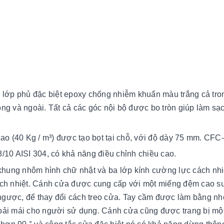
 lớp phủ đặc biệt epoxy chống nhiễm khuẩn màu trắng cả tro
ong và ngoài. Tất cả các góc nội bộ được bo tròn giúp làm sạ
o (40 Kg / m³) được tạo bọt tại chỗ, với độ dày 75 mm. CFC-
8/10 AISI 304
, có khả năng điều chỉnh chiều cao.
 khung nhôm hình chữ nhật và ba lớp kính cường lực cách nhiệ
cách nhiệt. Cánh cửa được cung cấp với một miếng đệm cao su
ngược, để thay đổi cách treo cửa. Tay cầm được làm bằng nh
hoải mái cho người sử dụng. Cánh cửa cũng được trang bị một