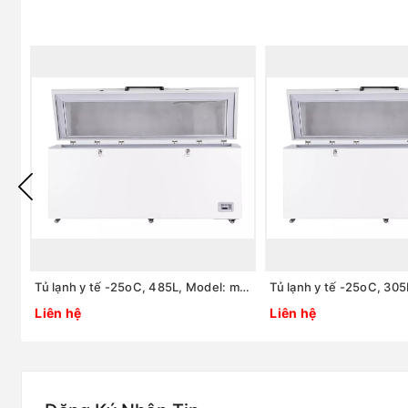
Tủ lạnh y tế -25oC, 485L, Model: model:MDF-25H485, Hãng: TaisiteLab Sciences Inc / Mỹ
Liên hệ
Liên hệ