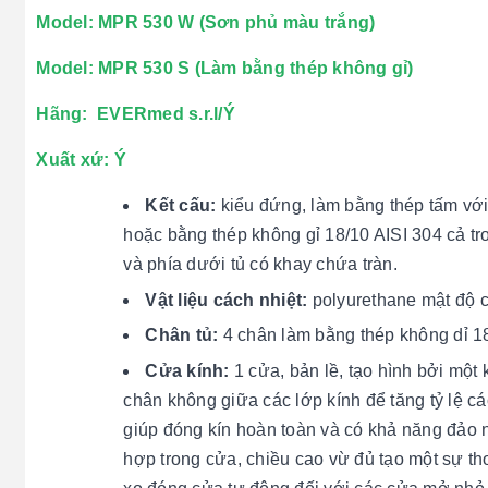
Model: MPR 530 W (Sơn phủ màu trắng)
Model: MPR 530 S (Làm bằng thép không gỉ)
Hãng: EVERmed s.r.l/Ý
Xuất xứ: Ý
Kết cấu:
kiểu đứng, làm bằng thép tấm với
hoặc bằng thép không gỉ 18/10 AISI 304 cả tr
và phía dưới tủ có khay chứa tràn.
Vật liệu cách nhiệt:
polyurethane mật độ ca
Chân tủ:
4 chân làm bằng thép không dỉ 1
Cửa kính:
1 cửa, bản lề, tạo hình bởi một
chân không giữa các lớp kính để tăng tỷ lệ 
giúp đóng kín hoàn toàn và có khả năng đảo 
hợp trong cửa, chiều cao vừ đủ tạo một sự t