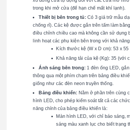
xo đóng cửa tự động đối với các cửa mở nhỏ 
trong khi mở cửa (để hạn chế mất khí lạnh).
Thiết bị bên trong tủ:
Có 3 giá trữ mẫu dạ
chống rỉ). Các kệ được gắn trên tấm làm bằng
điều chỉnh chiều cao mà không cần sử dụng b
linh hoạt các phụ kiện bên trong với khả năng 
Kích thước kệ (W x D cm): 53 x 55
Khả năng tải của kệ (Kg): 35 (với c
Ánh sáng bên trong:
1 đèn ống LED, gắn 
thông qua một phím chạm trên bảng điều khiển
giống như các đèn neon truyền thống.
Bảng điều khiển:
Nằm ở phần trên cùng củ
hình LED, cho phép kiểm soát tất cả các chức
năng chính của bảng điều khiển là:
Màn hình LED, với chỉ báo sáng, mà
sáng màu xanh lục cho biết trạng th