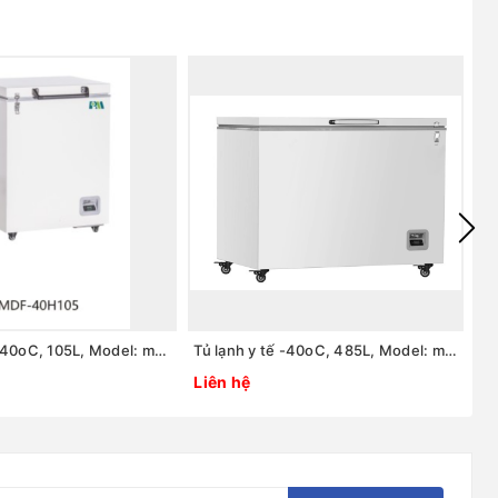
Tủ lạnh y tế -40oC, 105L, Model: model:MDF-40H105, Hãng: TaisiteLab Sciences Inc / Mỹ
Tủ lạnh y tế -40oC, 485L, Model: model:MDF-40H485, Hãng: TaisiteLab Sciences Inc / Mỹ
Liên hệ
Li