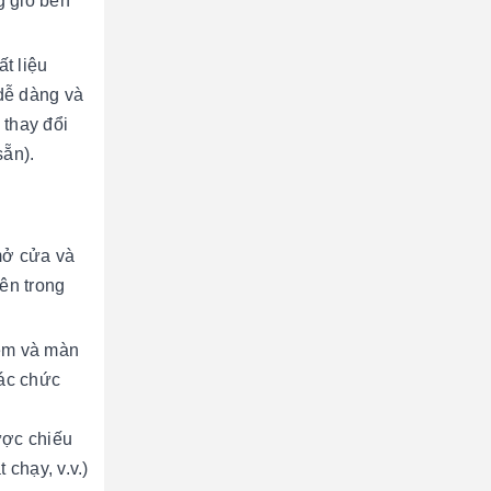
g gió bên
t liệu
 dễ dàng và
 thay đổi
sẵn).
mở cửa và
ên trong
mềm và màn
Các chức
ược chiếu
 chạy, v.v.)