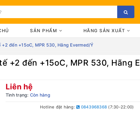
CHỦ
SẢN PHẨM
HÃNG SẢN XUẤT
tế +2 đến +15oC, MPR 530, Hãng Evermed/Ý
 tế +2 đến +15oC, MPR 530, Hãng 
Bạn chưa xem sản phẩm nào
Liên hệ
Tình trạng:
Còn hàng
Hotline đặt hàng:
0843968368
(7:30-22:00)