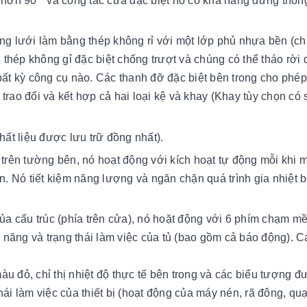
hơn 90 ° và công tắc cửa đặc biệt nó có khả năng dừng thôn
ng lưới làm bằng thép không rỉ với một lớp phủ nhựa bền (chấ
 thép không gỉ đặc biệt chống trượt và chúng có thể tháo rời
ất kỳ công cụ nào. Các thanh đỡ đặc biệt bên trong cho phép
trao đổi và kết hợp cả hai loại kệ và khay (Khay tùy chọn có 
hất liệu được lưu trữ đồng nhất).
trên tường bên, nó hoạt động với kích hoạt tự động mỗi khi 
. Nó tiết kiệm năng lượng và ngăn chặn quá trình gia nhiệt b
a cấu trúc (phía trên cửa), nó hoặt động với 6 phím chạm 
 năng và trạng thái làm việc của tủ (bao gồm cả báo động). 
u đỏ, chỉ thị nhiệt độ thực tế bên trong và các biểu tượng đ
ái làm việc của thiết bị (hoạt động của máy nén, rã đông, quạt