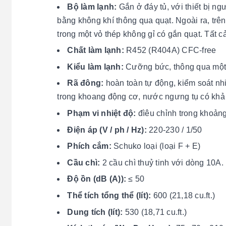
Bộ làm lạnh:
Gắn ở đáy tủ, với thiết bị ng
bằng không khí thông qua quạt. Ngoài ra, trên
trong một vỏ thép không gỉ có gắn quạt. Tất c
Chất làm lạnh:
R452 (R404A) CFC-free
Kiểu làm lạnh:
Cưỡng bức, thông qua một qu
Rã đông:
hoàn toàn tự động, kiểm soát n
trong khoang động cơ, nước ngưng tụ có khả
Phạm vi nhiệt độ:
đìêu chỉnh trong khoảng 
Điện áp (V / ph / Hz):
220-230 / 1/50
Phích cắm:
Schuko loại (loại F + E)
Cầu chì:
2 cầu chì thuỷ tinh với dòng 10A.
Độ ồn (dB (A)):
≤ 50
Thể tích tổng thể (lít):
600 (21,18 cu.ft.)
Dung tích (lít):
530 (18,71 cu.ft.)