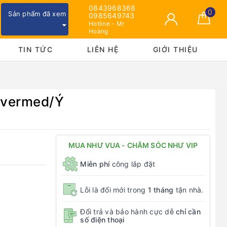
0843968368
0
Sản phẩm đã xem
0985649743
Hotline - Mr
Hoàng
TIN TỨC
LIÊN HỆ
GIỚI THIỆU
Evermed/Ý
MUA NHƯ VUA - CHĂM SÓC NHƯ VIP
Miễn phí
công lắp đặt
Lỗi là đổi mới trong
1 tháng
tận nhà.
Đổi trả và bảo hành cực dễ
chỉ cần
số điện thoại