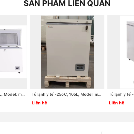
SẢN PHẨM LIÊN QUAN
Tủ lạnh y tế -25oC, 305L, Model: model:MDF-25H305, Hãng: TaisiteLab Sciences Inc / Mỹ
Tủ lạnh y tế -25oC, 105L, Model: model:MDF-25H105, Hãng: TaisiteLab Sciences Inc / Mỹ
Liên hệ
Liên hệ