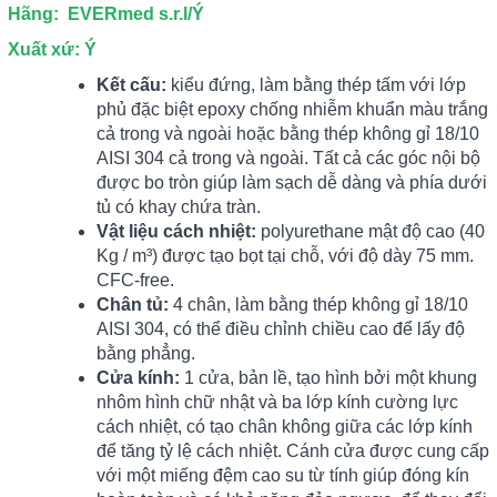
Hãng: EVERmed s.r.l/Ý
Xuất xứ: Ý
Kết cấu:
kiểu đứng, làm bằng thép tấm với lớp
phủ đặc biệt epoxy chống nhiễm khuẩn màu trắng
cả trong và ngoài hoặc bằng thép không gỉ 18/10
AISI 304 cả trong và ngoài. Tất cả các góc nội bộ
được bo tròn giúp làm sạch dễ dàng và phía dưới
tủ có khay chứa tràn.
Vật liệu cách nhiệt:
polyurethane mật độ cao (40
Kg / m³) được tạo bọt tại chỗ, với độ dày 75 mm.
CFC-free.
Chân tủ:
4 chân, làm bằng thép không gỉ 18/10
AISI 304, có thể điều chỉnh chiều cao để lấy độ
bằng phẳng.
Cửa kính:
1 cửa, bản lề, tạo hình bởi một khung
nhôm hình chữ nhật và ba lớp kính cường lực
cách nhiệt, có tạo chân không giữa các lớp kính
để tăng tỷ lệ cách nhiệt. Cánh cửa được cung cấp
với một miếng đệm cao su từ tính giúp đóng kín