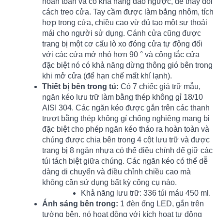
hoàn toàn và có khả năng đảo ngược, để thay đổi
cách treo cửa. Tay cầm được làm bằng nhôm, tích
hợp trong cửa, chiều cao vừ đủ tạo một sự thoải
mái cho người sử dụng. Cánh cửa cũng được
trang bị một cơ cấu lò xo đóng cửa tự động đối
với các cửa mở nhỏ hơn 90 ° và công tắc cửa
đặc biệt nó có khả năng dừng thông gió bên trong
khi mở cửa (để hạn chế mất khí lạnh).
Thiết bị bên trong tủ:
Có 7 chiếc giá trữ mẫu,
ngăn kéo lưu trữ làm bằng thép không gỉ 18/10
AISI 304. Các ngăn kéo được gắn trên các thanh
trượt bằng thép không gỉ chống nghiêng mang bi
đặc biệt cho phép ngăn kéo tháo ra hoàn toàn và
chúng được chia bên trong 4 cột lưu trữ và được
trang bị 8 ngăn nhựa có thể điều chỉnh để giữ các
túi tách biệt giữa chúng. Các ngăn kéo có thể dễ
dàng di chuyển và điều chỉnh chiều cao mà
không cần sử dụng bất kỳ công cụ nào.
Khả năng lưu trữ: 336 túi máu 450 ml.
Ánh sáng bên trong:
1 đèn ống LED, gắn trên
tường bên, nó hoạt động với kích hoạt tự động