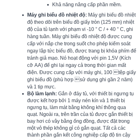
Khả năng nâng cấp phần mềm.
Máy ghi biểu đồ nhiệt độ:
Máy ghi biểu đồ nhiệt
độ theo dõi trên biểu đồ giấy tròn (125 mm) nhiệt
độ của tủ lạnh với phạm vi -10 ° C / + 40 ° C, ghi
hàng tuần. Máy ghi biểu đồ nhiệt độ được cung
cấp với nắp che trong suốt cho phép kiểm soát
ngay lập tức biểu đồ, được trang bị khóa phím để
tránh giả mạo. Nó hoạt động với pin 1,5V (Kích
cỡ AA) để ghi lại ngay cả trong thời gian mất
điện. Được cung cấp với máy ghi, 100 tệp giấy
ghi biểu đồ (phù hợp sử dụng ghi gần 2 năm)
và 1 tip mực.
Bộ làm lạnh:
Gắn ở đáy tủ, với thiết bị ngưng tụ
được kết hợp bởi 1 máy nén kín và 1 thiết bị
ngưng tụ, làm mát bằng không khí thông qua
quạt. Ngoài ra, trên trần của tủ được gắn thiết bị
bay hơi có vây bằng ống đồng, được đặt trong
một vỏ thép không gỉ có gắn quạt. Tất cả các
thành phần gắn kết công nghiệp cấp độ tin cậy