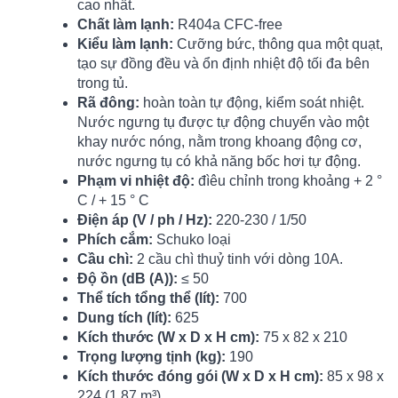
cao nhất.
Chất làm lạnh:
R404a CFC-free
Kiểu làm lạnh:
Cưỡng bức, thông qua một quạt,
tạo sự đồng đều và ổn định nhiệt độ tối đa bên
trong tủ.
Rã đông:
hoàn toàn tự động, kiểm soát nhiệt.
Nước ngưng tụ được tự động chuyển vào một
khay nước nóng, nằm trong khoang động cơ,
nước ngưng tụ có khả năng bốc hơi tự động.
Phạm vi nhiệt độ:
đìêu chỉnh trong khoảng + 2 °
C / + 15 ° C
Điện áp (V / ph / Hz):
220-230 / 1/50
Phích cắm:
Schuko loại
Cầu chì:
2 cầu chì thuỷ tinh với dòng 10A.
Độ ồn (dB (A)):
≤ 50
Thể tích tổng thể (lít):
700
Dung tích (lít):
625
Kích thước (W x D x H cm):
75 x 82 x 210
Trọng lượng tịnh (kg):
190
Kích thước đóng gói (W x D x H cm):
85 x 98 x
224 (1,87 m³)