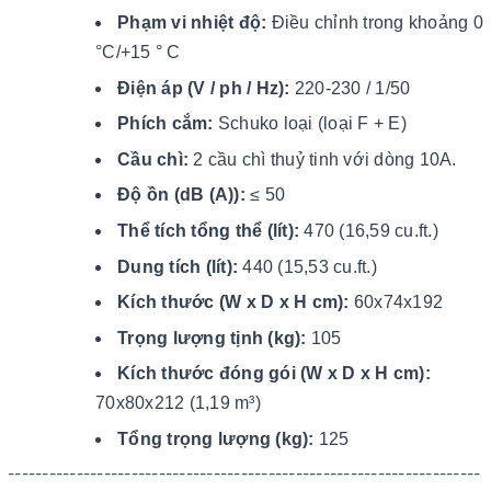
Phạm vi nhiệt độ:
Điều chỉnh trong khoảng 0
°C/+15 ° C
Điện áp (V / ph / Hz):
220-230 / 1/50
Phích cắm:
Schuko loại (loại F + E)
Cầu chì:
2 cầu chì thuỷ tinh với dòng 10A.
Độ ồn (dB (A)):
≤ 50
Thể tích tổng thể (lít):
470 (16,59 cu.ft.)
Dung tích (lít):
440 (15,53 cu.ft.)
Kích thước (W x D x H cm):
60x74x192
Trọng lượng tịnh (kg):
105
Kích thước đóng gói (W x D x H cm):
70x80x212 (1,19 m³)
Tổng trọng lượng (kg):
125
---------------------------------------------------------------------