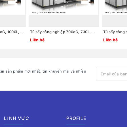
Tủ sấy công nghiệp 700oC, 1000L, model: LGP 7/1000, Hãng: Carbolite / Anh
Tủ sấy công nghiệp 700oC, 730L, model: LGP 7/730, Hãng: Carbolite / Anh
Liên hệ
Liên hệ
tin
sản phẩm mới nhất, tin khuyến mãi và nhiều
LĨNH VỰC
PROFILE