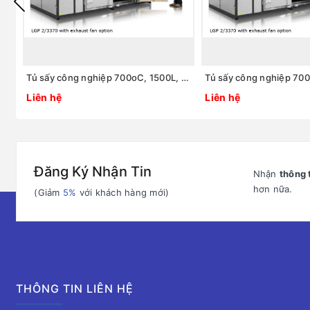
Tủ sấy công nghiệp 700oC, 1500L, model: LGP 7/1500, Hãng: Carbolite / Anh
Liên hệ
Liên hệ
Đăng Ký Nhận Tin
Nhận
thông 
hơn nữa.
(Giảm
5%
với khách hàng mới)
THÔNG TIN LIÊN HỆ