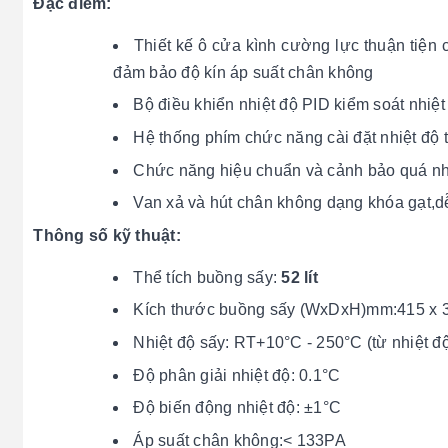
Đặc điểm:
Thiết kế ô cửa kình cường lực thuận tiện 
đảm bảo độ kín áp suất chân không
Bộ điều khiển nhiệt độ PID kiểm soát nhiệt
Hệ thống phím chức năng cài đặt nhiệt độ t
Chức năng hiệu chuẩn và cảnh bảo quá nh
Van xả và hút chân không dạng khóa gạt,dễ
Thông số kỹ thuật:
Thể tích buồng sấy:
52 lít
Kích thước buồng sấy (WxDxH)mm:415 x 3
Nhiệt độ sấy: RT+10°C - 250°C (từ nhiệt 
Độ phân giải nhiệt độ: 0.1°C
Độ biến động nhiệt độ: ±1°C
Áp suất chân không:< 133PA