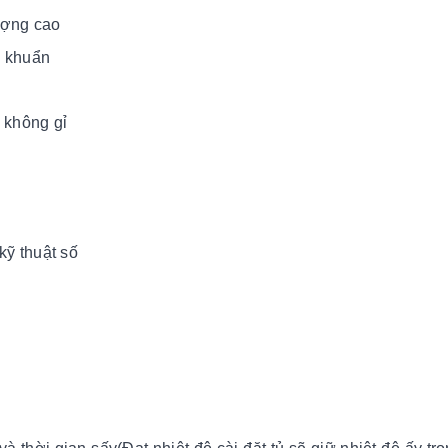
ượng cao
g khuẩn
 không gỉ
kỹ thuật số