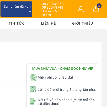
0843968368
0
Sản phẩm đã xem
0985649743
Hotline - Mr
Hoàng
TIN TỨC
LIÊN HỆ
GIỚI THIỆU
MUA NHƯ VUA - CHĂM SÓC NHƯ VIP
Miễn phí
công lắp đặt
Lỗi là đổi mới trong
1 tháng
tận nhà.
Đổi trả và bảo hành cực dễ
chỉ cần
số điện thoại