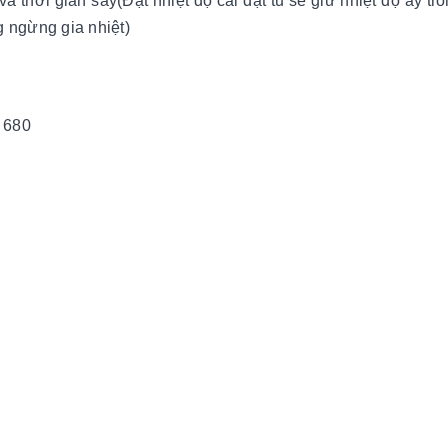
 thời gian sấy(Đạt nhiệt độ cài đặt tủ sẽ giữ nhiệt độ ấy tro
ng ngừng gia nhiệt)
 680