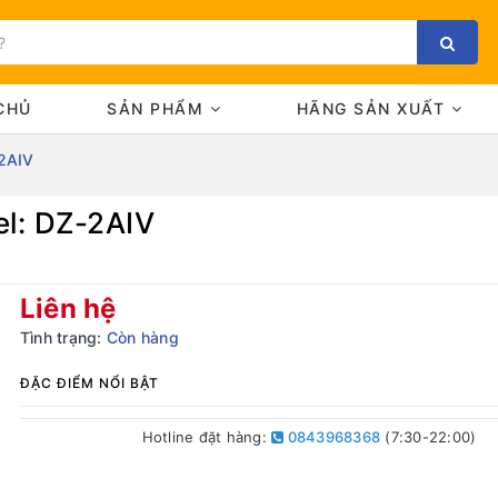
CHỦ
SẢN PHẨM
HÃNG SẢN XUẤT
-2AIV
el: DZ-2AIV
Bạn chưa xem sản phẩm nào
Liên hệ
Tình trạng:
Còn hàng
ĐẶC ĐIỂM NỔI BẬT
Hotline đặt hàng:
0843968368
(7:30-22:00)