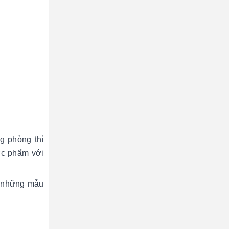
g phòng thí
ợc phẩm với
ô những mẫu