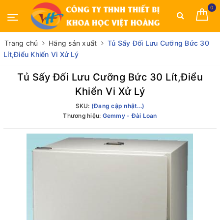
0
Trang chủ
Hãng sản xuất
Tủ Sấy Đối Lưu Cưỡng Bức 30
Lít,Điểu Khiển Vi Xử Lý
Tủ Sấy Đối Lưu Cưỡng Bức 30 Lít,Điểu
Khiển Vi Xử Lý
SKU:
(Đang cập nhật...)
Thương hiệu:
Gemmy - Đài Loan