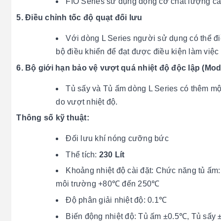
FIO Series sử dụng động cơ chất lượng ca
5. Điều chỉnh tốc độ quạt đối lưu
Với dòng L Series người sử dụng có thể điề
bộ điều khiển để đạt được điều kiện làm việc t
6. Bộ giới hạn bảo vệ vượt quá nhiệt độ độc lập (Mod
Tủ sấy và Tủ ấm dòng L Series có thêm một
do vượt nhiệt độ.
Thông số kỹ thuật:
Đối lưu khí nóng cưỡng bức
Thể tích:
230 Lít
Khoảng nhiệt độ cài đặt:
Chức năng tủ ấm:
môi trường +80℃ đến 250℃
Độ phân giải nhiệt độ: 0.1℃
Biến động nhiệt độ: Tủ ấm ±0.5℃, Tủ sấy