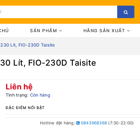
CHỦ
SẢN PHẨM
HÃNG SẢN XUẤT
30 Lít, FIO-230D Taisite
0 Lít, FIO-230D Taisite
Bạn chưa xem sản phẩm nào
Liên hệ
Tình trạng:
Còn hàng
ĐẶC ĐIỂM NỔI BẬT
Hotline đặt hàng:
0843968368
(7:30-22:00)