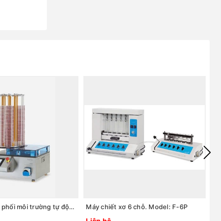
Thiết bị phân phối môi trường tự động cho đĩa petri. Model: CAR-MP-280/90
Máy chiết xơ 6 chỗ. Model: F-6P
Liên hệ
Li