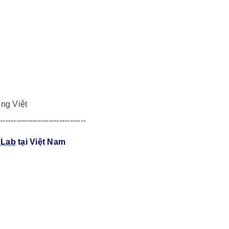
ng Việt
---------------------------------
eLab
tại Việt Nam