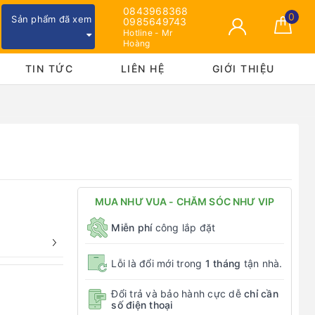
0843968368
0
Sản phẩm đã xem
0985649743
Hotline - Mr
Hoàng
TIN TỨC
LIÊN HỆ
GIỚI THIỆU
MUA NHƯ VUA - CHĂM SÓC NHƯ VIP
Miễn phí
công lắp đặt
Lỗi là đổi mới trong
1 tháng
tận nhà.
Đổi trả và bảo hành cực dễ
chỉ cần
số điện thoại