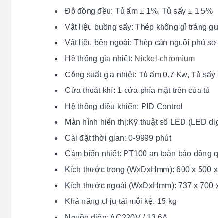
Độ đồng đều: Tủ ấm ± 1%, Tủ sấy ± 1.5%
Vật liệu buồng sấy: Thép không gỉ tráng 
Vật liệu bên ngoài: Thép cán nguội phủ sơ
Hệ thống gia nhiệt:
Nickel-chromium
Công suất gia nhiệt: Tủ ấm 0.7 Kw, Tủ sấy
Cửa thoát khí: 1 cửa phía mặt trên của tủ
Hệ thông điều khiển: PID Control
Màn hình hiển thị:Kỹ thuật số LED (LED dig
Cài đặt thời gian: 0-9999 phút
Cảm biến nhiết: PT100 an toàn báo động q
Kích thước trong (WxDxHmm): 600 x 500 x
Kích thước ngoài (WxDxHmm): 737 x 700 
Khả năng chịu tải mỗi kệ: 15 kg
Nguồn điện: AC220V / 13.6A