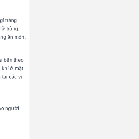
gỉ tráng
hử trùng.
ống ăn mòn.
ai bên theo
n khí ở mặt
tại các vị
bảo người