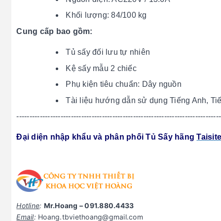
Khối lượng: 84/100 kg
Cung cấp bao gồm:
Tủ sấy đối lưu tự nhiên
Kệ sấy mẫu 2 chiếc
Phụ kiện tiêu chuẩn: Dây nguồn
Tài liệu hướng dẫn sử dụng Tiếng Anh, Tiế
​------------------------------------------------------------------------------
Đại diện nhập khẩu và phân phối Tủ Sấy hãng
Taisit
Hotline
:
Mr.Hoang – 091.880.4433
Email
:
Hoang.tbviethoang@gmail.com