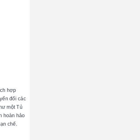
ích hợp
uyển đổi các
như một Tủ
ọn hoàn hảo
hạn chế.