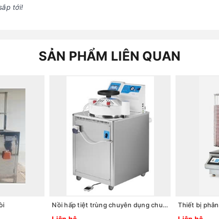
ắp tới!
SẢN PHẨM LIÊN QUAN
òi
Nồi hấp tiệt trùng chuyên dụng chuẩn bị môi trường nuôi cấy. Model: AE-40-MP
Liên hệ
Liên hệ