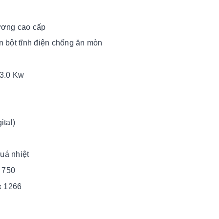
gương cao cấp
n bột tĩnh điện chống ăn mòn
 3.0 Kw
ital)
uá nhiệt
 750
x 1266