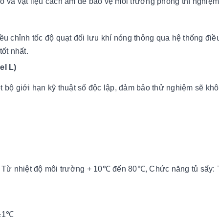
o và vật liệu cách âm để bảo vệ môi trường phòng thí nghiệ
u chỉnh tốc độ quạt đối lưu khí nóng thông qua hệ thống điều
ốt nhất.
el L)
 bộ giới hạn kỹ thuật số độc lập, đảm bảo thử nghiệm sẽ kh
 Từ nhiệt độ môi trường + 10℃ đến 80℃, Chức năng tủ sấy: 
 ±1℃