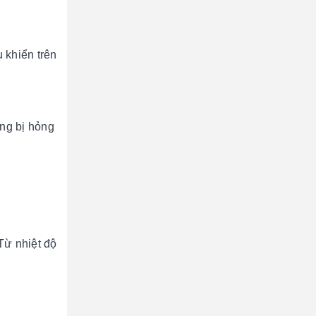
m
 khiển trên
ông bị hỏng
Từ nhiệt độ