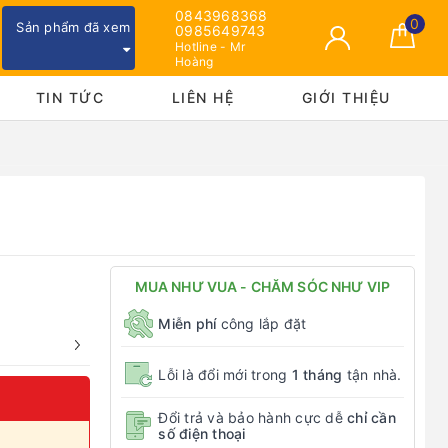
0843968368
0
Sản phẩm đã xem
0985649743
Hotline - Mr
Hoàng
TIN TỨC
LIÊN HỆ
GIỚI THIỆU
MUA NHƯ VUA - CHĂM SÓC NHƯ VIP
Miễn phí
công lắp đặt
Lỗi là đổi mới trong
1 tháng
tận nhà.
Đổi trả và bảo hành cực dễ
chỉ cần
số điện thoại