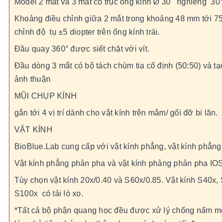
Model 2 mắt và 3 mắt có trục ống kính Ø 30 nghiêng 30
Khoảng điều chỉnh giữa 2 mắt trong khoảng 48 mm tới 7
chỉnh độ tụ ±5 diopter trên ống kính trái.
Đầu quay 360° được siết chặt với vít.
Đầu dòng 3 mắt có bộ tách chùm tia cố định (50:50) và tạ
ảnh thuận
MŨI CHỤP KÍNH
gắn tới 4 vị trí dành cho vật kính trên mâm/ gối đỡ bi lăn.
VẬT KÍNH
BioBlue.Lab cung cấp với vật kính phẳng, vật kính phẳng
Vật kính phẳng phản pha và vật kính phảng phản pha IO
Tùy chọn vật kính 20x/0.40 và S60x/0.85. Vật kính S40x,
S100x có tải lò xo.
*Tất cả bộ phận quang học đều được xử lý chống nấm m