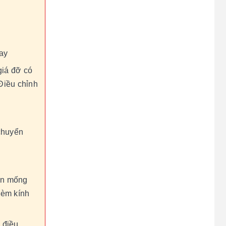
ay
giá đỡ có
 Điều chỉnh
 chuyển
ắn mống
kèm kính
 điều