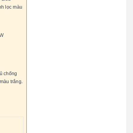
nh lọc màu
 W
hủ chống
c màu trắng.
e