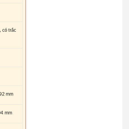
có trắc
92 mm
04 mm