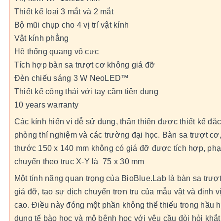
Thiết kế loại 3 mắt và 2 mắt
Bộ mũi chụp cho 4 vị trí vật kính
Vật kính phẳng
Hệ thống quang vô cực
Tích hợp bàn sa trượt cơ không giá đỡ
Đèn chiếu sáng 3 W NeoLED™
Thiết kế công thái với tay cầm tiện dụng
10 years warranty
Các kính hiển vi dễ sử dụng, thân thiện được thiết kế đặc
phòng thí nghiệm và các trường đại học. Bàn sa trượt cơ,
thước 150 x 140 mm không có giá đỡ được tích hợp, phạ
chuyển theo trục X-Y là 75 x 30 mm
Một tính năng quan trọng của BioBlue.Lab là bàn sa trượ
giá đỡ, tạo sự dịch chuyển trơn tru của mẫu vật và định v
cao. Điều này đóng một phần không thể thiếu trong hầu 
dụng tế bào học và mô bệnh học với yêu cầu đòi hỏi khắt