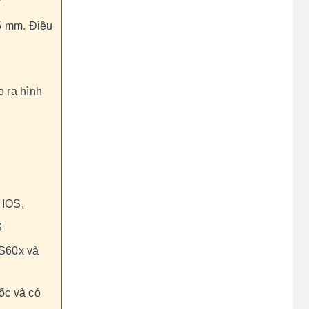
°
5 mm. Điều
o ra hình
 IOS,
S
 S60x và
ốc và có