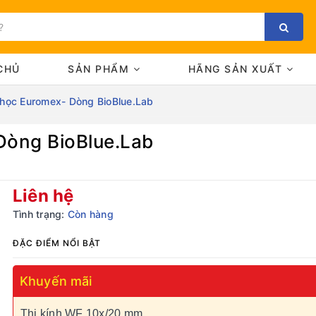
CHỦ
SẢN PHẨM
HÃNG SẢN XUẤT
h học Euromex- Dòng BioBlue.Lab
 Dòng BioBlue.Lab
Bạn chưa xem sản phẩm nào
Liên hệ
Tình trạng:
Còn hàng
ĐẶC ĐIỂM NỔI BẬT
Khuyến mãi
Thị kính WF 10x/20 mm