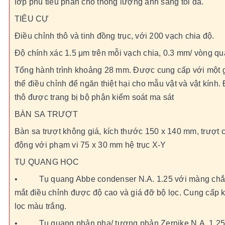
lớp phủ tiêu phản cho thông lượng ánh sáng tối đa.
TIÊU CỰ
Điều chỉnh thô và tinh đồng trục, với 200 vạch chia độ.
Độ chính xác 1.5 μm trên mỗi vạch chia, 0.3 mm/ vòng qu
Tổng hành trình khoảng 28 mm. Được cung cấp với một 
thể điều chỉnh để ngăn thiệt hại cho mẫu vật và vật kính.
thô được trang bị bộ phận kiểm soát ma sát
BÀN SA TRƯỢT
Bàn sa trượt không giá, kích thước 150 x 140 mm, trượt
động với phạm vi 75 x 30 mm hệ trục X-Y
TỤ QUANG HỌC
• Tụ quang Abbe condenser N.A. 1.25 với màng ch
mắt điều chỉnh được độ cao và giá đỡ bộ lọc. Cung cấp 
lọc màu trắng.
• Tụ quang phản pha/ tương phản Zernike N.A. 1.25