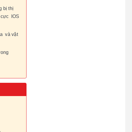
 bị thị
ô cực IOS
a và vật
rong