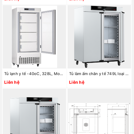
Tủ lạnh y tế -40oC, 328L, Model: model:MDF-40V328E, Hãng: TaisiteLab Sciences Inc / Mỹ
Tủ làm ấm chăn y tế 749L loại IF750bw, Hãng Memmert/Đức
Liên hệ
Liên hệ